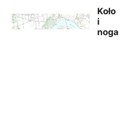
Przejdź
Koło
do
treści
i
noga